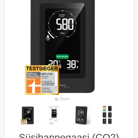
Zoom
Süsihappegaasi (CO2)