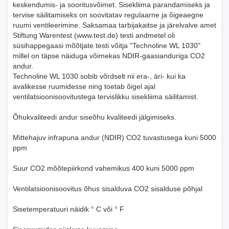
keskendumis- ja sooritusvõimet. Sisekliima parandamiseks ja
tervise säilitamiseks on soovitatav regulaarne ja õigeaegne
ruumi ventileerimine. Saksamaa tarbijakaitse ja järelvalve amet
Stiftung Warentest (www.test.de) testi andmetel oli
süsihappegaasi mõõtjate testi võitja "Technoline WL 1030"
millel on täpse näiduga võimekas NDIR-gaasianduriga CO2
andur.
Technoline WL 1030 sobib võrdselt nii era-, äri- kui ka
avalikesse ruumidesse ning toetab õigel ajal
ventilatsioonisoovitustega tervislikku sisekliima säilitamist.
Õhukvaliteedi andur siseõhu kvaliteedi jälgimiseks.
Mittehajuv infrapuna andur (NDIR) CO2 tuvastusega kuni 5000
ppm
Suur CO2 mõõtepiirkond vahemikus 400 kuni 5000 ppm
Ventilatsioonisoovitus õhus sisalduva CO2 sisalduse põhjal
Sisetemperatuuri näidik ° C või ° F