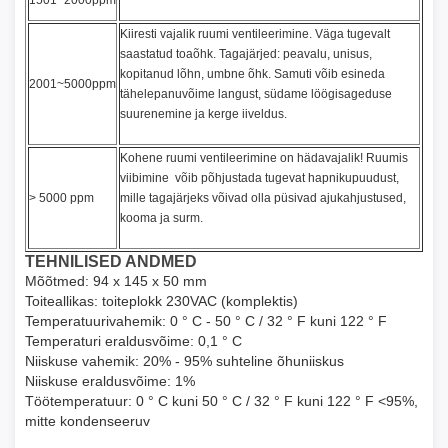
1501~2000ppm
Kiiresti vajalik ruumi ventileerimine. Väga tugevalt
saastatud toaõhk. Tagajärjed: peavalu, unisus,
kopitanud lõhn, umbne õhk. Samuti võib esineda
2001~5000ppm
tähelepanuvõime langust, südame löögisageduse
suurenemine ja kerge iiveldus.
Kohene ruumi ventileerimine on hädavajalik! Ruumis
viibimine võib põhjustada tugevat hapnikupuudust,
> 5000 ppm
mille tagajärjeks võivad olla püsivad ajukahjustused,
kooma ja surm.
TEHNILISED ANDMED
Mõõtmed: 94 x 145 x 50 mm
Toiteallikas: toiteplokk 230VAC (komplektis)
Temperatuurivahemik: 0 ° C - 50 ° C / 32 ° F kuni 122 ° F
Temperaturi eraldusvõime: 0,1 ° C
Niiskuse vahemik: 20% - 95% suhteline õhuniiskus
Niiskuse eraldusvõime: 1%
Töötemperatuur: 0 ° C kuni 50 ° C / 32 ° F kuni 122 ° F <95%,
mitte kondenseeruv