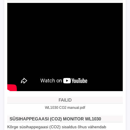
FAILID
WL1030 CO2 manual.pdf
SÜSIHAPPEGAASI (CO2) MONITOR WL1030
Kõrge süsihappegaasi (CO2) sisaldus õhus vähendab