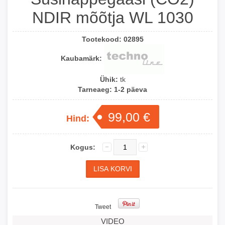
NDIR mõõtja WL 1030
Tootekood:
02895
Kaubamärk:
Ühik:
tk
Tarneaeg:
1-2 päeva
99,00 €
Hind:
Kogus:
Tweet
VIDEO