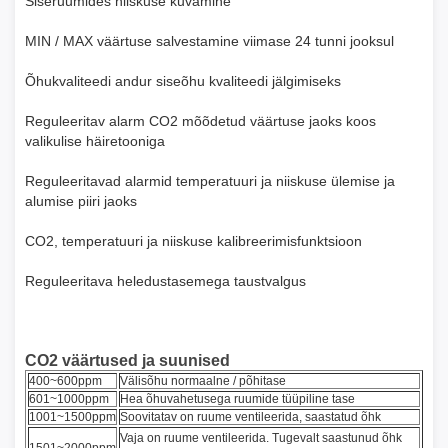
Siseruumides niiskuse kuvamine
MIN / MAX väärtuse salvestamine viimase 24 tunni jooksul
Õhukvaliteedi andur siseõhu kvaliteedi jälgimiseks
Reguleeritav alarm CO2 mõõdetud väärtuse jaoks koos
valikulise häiretooniga
Reguleeritavad alarmid temperatuuri ja niiskuse ülemise ja
alumise piiri jaoks
CO2, temperatuuri ja niiskuse kalibreerimisfunktsioon
Reguleeritava heledustasemega taustvalgus
CO2 väärtused ja suunised
400~600ppm
Välisõhu normaalne / põhitase
601~1000ppm
Hea õhuvahetusega ruumide tüüpiline tase
1001~1500ppm
Soovitatav on ruume ventileerida, saastatud õhk
Vaja on ruume ventileerida. Tugevalt saastunud õhk