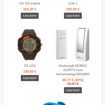
OS 315 kollane
Eole 1
102,30 €
102,30 €
OS 1231
Keskseade MOBILE
ALERTS koos
139,50 €
termomeetriga MA10001
48,77 €
(20%)
60,97 €